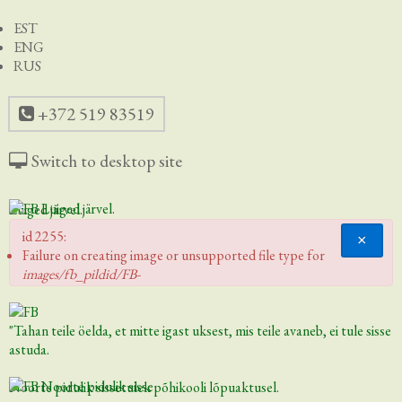
EST
ENG
RUS
+372 519 83519
Switch to desktop site
Luiged järvel.
id 2255:
×
Failure on creating image or unsupported file type for
images/fb_pildid/FB-
"Tahan teile öelda, et mitte igast uksest, mis teile avaneb, ei tule sisse
astuda.
Noorte pidulik sissetulek põhikooli lõpuaktusel.