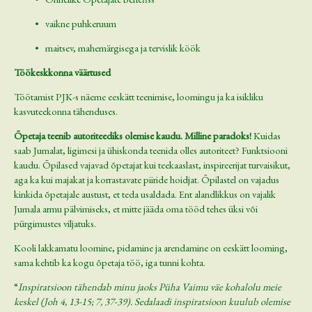
• vaikne puhkeruum
• maitsev, mahemärgisega ja tervislik köök
Töökeskkonna väärtused
Töötamist PJK-s näeme eeskätt teenimise, loomingu ja ka isikliku
kasvuteekonna tähenduses.
Õpetaja teenib autoriteediks olemise kaudu. Milline paradoks!
Kuidas
saab Jumalat, ligimesi ja ühiskonda teenida olles autoriteet? Funktsiooni
kaudu. Õpilased vajavad õpetajat kui teekaaslast, inspireerijat turvaisikut,
aga ka kui majakat ja korrastavate piiride hoidjat. Õpilastel on vajadus
kinkida õpetajale austust, et teda usaldada. Ent alandlikkus on vajalik
Jumala armu pälvimiseks, et mitte jääda oma tööd tehes üksi või
pürgimustes viljatuks.
Kooli lakkamatu loomine, pidamine ja arendamine on eeskätt looming,
sama kehtib ka kogu õpetaja töö, iga tunni kohta.
“
Inspiratsioon tähendab minu jaoks Püha Vaimu väe kohalolu meie
keskel (Joh 4, 13-15; 7, 37-39). Sedalaadi inspiratsioon kuulub olemise