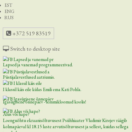
EST
ENG
RUS
+372 519 83519
Switch to desktop site
Lapsed ja vanemad programmeerivad.
Püstijalavestlused aatriumis.
I klassil käis eile külas Emili ema Kati Pohla.
Igasügisene õnnepäev - lemmikloomad koolis!
Alus või hape?
Loenguõhtu ekraanisõltuvusest Psühhiaater Vladimir Kirejev räägib
kolmapäeval kl 18.15 laste arvutisõltuvusest ja sellest, kuidas sellega