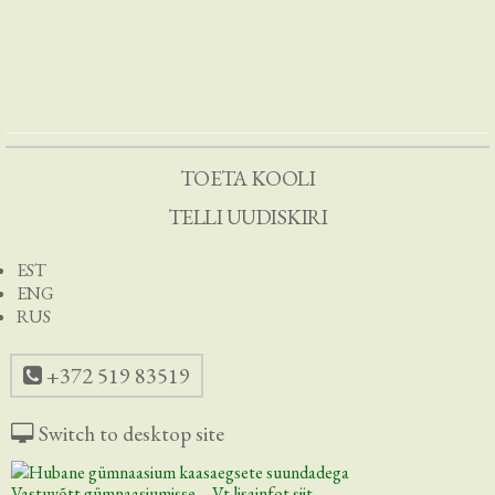
TOETA KOOLI
TELLI UUDISKIRI
EST
ENG
RUS
+372 519 83519
Switch to desktop site
Vastuvõtt gümnaasiumisse. Vt lisainfot siit