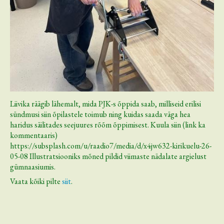
Liivika räägib lähemalt, mida PJK-s õppida saab, milliseid erilisi
sündmusi siin õpilastele toimub ning kuidas saada väga hea
haridus säilitades seejuures rõõm õppimisest. Kuula siin (link ka
kommentaaris)
https://subsplash.com/u/raadio7/media/d/x4jw632-kirikuelu-26-
05-08 Illustratsiooniks mõned pildid viimaste nädalate argielust
gümnaasiumis.
Vaata kõiki pilte
siit
.