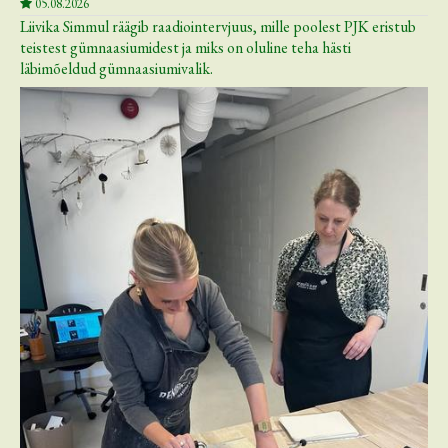
05.08.2026
Liivika Simmul räägib raadiointervjuus, mille poolest PJK eristub
teistest gümnaasiumidest ja miks on oluline teha hästi
läbimõeldud gümnaasiumivalik.