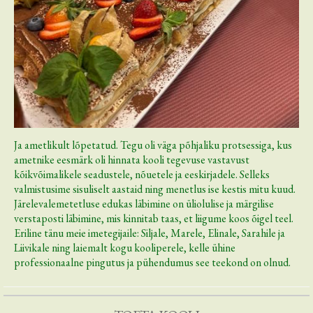
Ja ametlikult lõpetatud. Tegu oli väga põhjaliku protsessiga, kus
ametnike eesmärk oli hinnata kooli tegevuse vastavust
kõikvõimalikele seadustele, nõuetele ja eeskirjadele. Selleks
valmistusime sisuliselt aastaid ning menetlus ise kestis mitu kuud.
Järelevalemetetluse edukas läbimine on üliolulise ja märgilise
verstaposti läbimine, mis kinnitab taas, et liigume koos õigel teel.
Eriline tänu meie imetegijaile: Siljale, Marele, Elinale, Sarahile ja
Liivikale ning laiemalt kogu kooliperele, kelle ühine
professionaalne pingutus ja pühendumus see teekond on olnud.