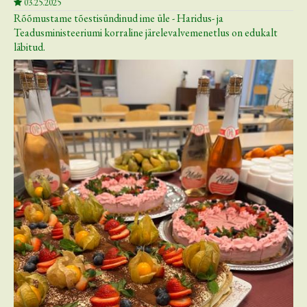
03.25.2025
Rõõmustame tõestisündinud ime üle - Haridus- ja
Teadusministeeriumi korraline järelevalvemenetlus on edukalt
läbitud.