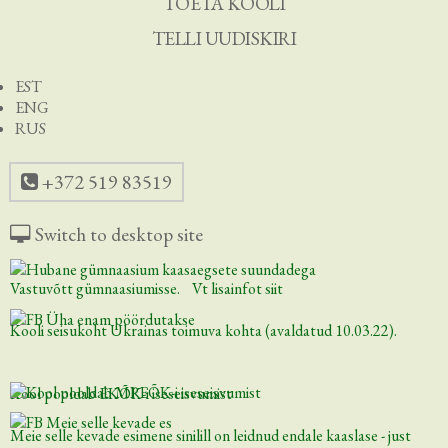
TOETA KOOLI
TELLI UUDISKIRI
EST
ENG
RUS
+372 519 83519
Switch to desktop site
Vastuvõtt gümnaasiumisse. Vt lisainfot siit
Kooli seisukoht Ukrainas toimuva kohta (avaldatud 10.03.22).
Kool pooldab EKÕK-i iseseisvumist
Meie selle kevade esimene sinilill on leidnud endale kaaslase - just